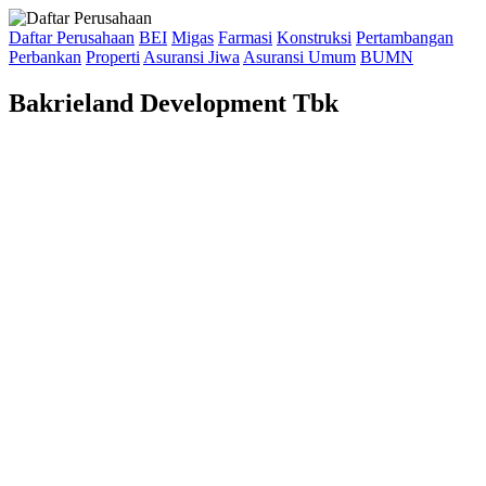
Daftar Perusahaan
BEI
Migas
Farmasi
Konstruksi
Pertambangan
Perbankan
Properti
Asuransi Jiwa
Asuransi Umum
BUMN
Bakrieland Development Tbk