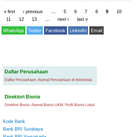
« first
‹ previous
…
5
6
7
8
9
10
11
12
13
…
next ›
last »
WhatsApp
Twitter
Facebook
LinkedIn
Email
Daftar Perusahaan
Daftar Perusahaan, Alamat Perusahaan di Indonesia
Direktori Bisnis
Direktori Bisnis, Alamat Bisnis UKM, Profil Bisnis Lokal.
Kode Bank
Bank BRI Surabaya
Bank BRI Yogyakarta