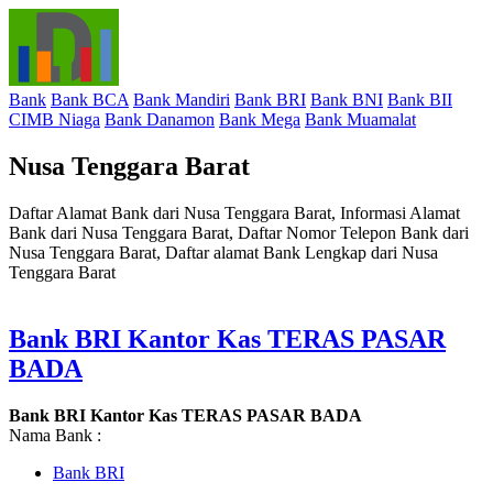
Bank
Bank BCA
Bank Mandiri
Bank BRI
Bank BNI
Bank BII
CIMB Niaga
Bank Danamon
Bank Mega
Bank Muamalat
Nusa Tenggara Barat
Daftar Alamat Bank dari Nusa Tenggara Barat, Informasi Alamat
Bank dari Nusa Tenggara Barat, Daftar Nomor Telepon Bank dari
Nusa Tenggara Barat, Daftar alamat Bank Lengkap dari Nusa
Tenggara Barat
Bank BRI Kantor Kas TERAS PASAR
BADA
Bank BRI Kantor Kas TERAS PASAR BADA
Nama Bank :
Bank BRI