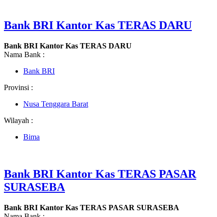
Bank BRI Kantor Kas TERAS DARU
Bank BRI Kantor Kas TERAS DARU
Nama Bank :
Bank BRI
Provinsi :
Nusa Tenggara Barat
Wilayah :
Bima
Bank BRI Kantor Kas TERAS PASAR
SURASEBA
Bank BRI Kantor Kas TERAS PASAR SURASEBA
Nama Bank :