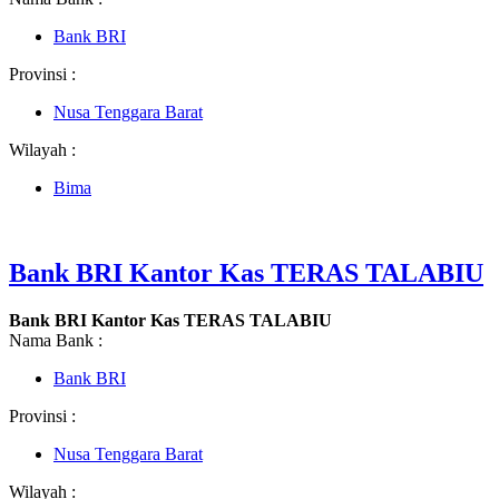
Bank BRI
Provinsi :
Nusa Tenggara Barat
Wilayah :
Bima
Bank BRI Kantor Kas TERAS TALABIU
Bank BRI Kantor Kas TERAS TALABIU
Nama Bank :
Bank BRI
Provinsi :
Nusa Tenggara Barat
Wilayah :