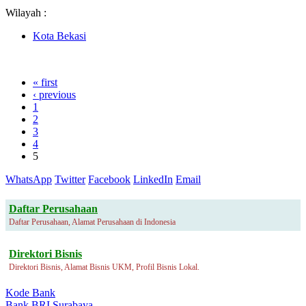
Wilayah :
Kota Bekasi
« first
‹ previous
1
2
3
4
5
WhatsApp
Twitter
Facebook
LinkedIn
Email
Daftar Perusahaan
Daftar Perusahaan, Alamat Perusahaan di Indonesia
Direktori Bisnis
Direktori Bisnis, Alamat Bisnis UKM, Profil Bisnis Lokal.
Kode Bank
Bank BRI Surabaya