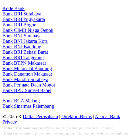
Kode Bank
Bank BRI Surabaya
Bank BRI Yogyakarta
Bank BRI Bogor
Bank CIMB Niaga Depok
Bank BNI Surabaya
Bank BNI Jakarta Kota
Bank BNI Bandung
Bank BRI Bekasi Barat
Bank BRI Tangerang
Bank BTPN Makassar
Bank Muamalat Bandung
Bank Danamon Makassar
Bank Mandiri Surabaya
Bank Permata Daan Mogot
Bank BPD Sumsel Babel
Bank BCA Malang
Bank Sinarmas Palembang
© 2025 R
Daftar Perusahaan
|
Direktori Bisnis
|
Alamat Bank
|
Privacy
DaftarPerusahaan
hanya menyediakan listing alamat perusahaan di Indonesia,
DaftarPerusahaan
tidak menjamin keakuratan data dikarenakan perubahan kepemilikan