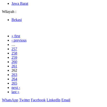
Jawa Barat
Wilayah :
Bekasi
« first
‹ previous
…
257
258
259
260
261
262
263
264
265
next ›
last »
WhatsApp
Twitter
Facebook
LinkedIn
Email