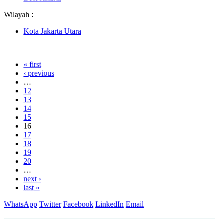
Wilayah :
Kota Jakarta Utara
« first
‹ previous
…
12
13
14
15
16
17
18
19
20
…
next ›
last »
WhatsApp
Twitter
Facebook
LinkedIn
Email