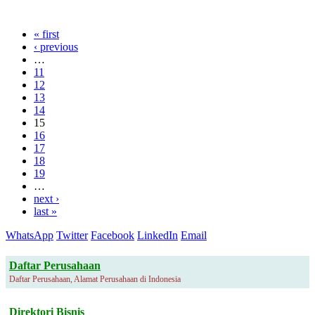
« first
‹ previous
…
11
12
13
14
15
16
17
18
19
…
next ›
last »
WhatsApp
Twitter
Facebook
LinkedIn
Email
Daftar Perusahaan
Daftar Perusahaan, Alamat Perusahaan di Indonesia
Direktori Bisnis