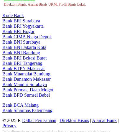
Direktori Bisnis, Alamat Bisnis UKM, Profil Bisnis Lokal.
Kode Bank
Bank BRI Surabaya
Bank BRI Yogyakarta
Bank BRI Bogor
Bank CIMB Niaga Depok
Bank BNI Surabaya
Bank BNI Jakarta Kota
Bank BNI Bandung
Bank BRI Bekasi Barat
Bank BRI Tangerang
Bank BTPN Makassar
Bank Muamalat Bandung
Bank Danamon Makassar
Bank Mandiri Surabaya
Bank Permata Daan Mogot
Bank BPD Sumsel Babel
Bank BCA Malang
Bank Sinarmas Palembang
© 2025 R
Daftar Perusahaan
|
Direktori Bisnis
|
Alamat Bank
|
Privacy
DaftarPerusahaan
hanya menyediakan listing alamat perusahaan di Indonesia,