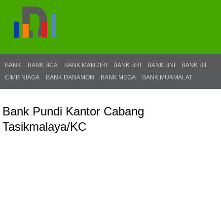
BANK
BANK BCA
BANK MANDIRI
BANK BRI
BANK BNI
BANK BII
CIMB NIAGA
BANK DANAMON
BANK MEGA
BANK MUAMALAT
Bank Pundi Kantor Cabang
Tasikmalaya/KC