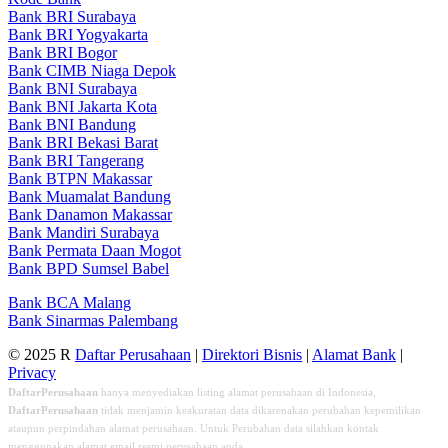
Bank BRI Surabaya
Bank BRI Yogyakarta
Bank BRI Bogor
Bank CIMB Niaga Depok
Bank BNI Surabaya
Bank BNI Jakarta Kota
Bank BNI Bandung
Bank BRI Bekasi Barat
Bank BRI Tangerang
Bank BTPN Makassar
Bank Muamalat Bandung
Bank Danamon Makassar
Bank Mandiri Surabaya
Bank Permata Daan Mogot
Bank BPD Sumsel Babel
Bank BCA Malang
Bank Sinarmas Palembang
© 2025 R
Daftar Perusahaan
|
Direktori Bisnis
|
Alamat Bank
|
Privacy
DaftarPerusahaan
hanya menyediakan listing alamat perusahaan di Indonesia,
DaftarPerusahaan
tidak menjamin keakuratan data dikarenakan perubahan kepemilikan
ataupun perpindahan alamat perusahaan. Untuk Perubahan data silahkan kontak
menggunakan alamat email resmi perusahaan anda.