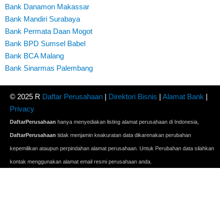
Bank Danamon Makassar
Bank Mandiri Surabaya
Bank Permata Daan Mogot
Bank BPD Sumsel Babel
Bank BCA Malang
Bank Sinarmas Palembang
© 2025 R
Daftar Perusahaan
|
Direktori Bisnis
|
Alamat Bank
|
Privacy
DaftarPerusahaan
hanya menyediakan listing alamat perusahaan di Indonesia,
DaftarPerusahaan
tidak menjamin keakuratan data dikarenakan perubahan
kepemilikan ataupun perpindahan alamat perusahaan. Untuk Perubahan data silahkan
kontak menggunakan alamat email resmi perusahaan anda.