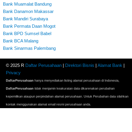
Bank Muamalat Bandung
Bank Danamon Makassar
Bank Mandiri Surabaya
Bank Permata Daan Mogot
Bank BPD Sumsel Babel
Bank BCA Malang
Bank Sinarmas Palembang
© 2025 R
Daftar Perusahaan
|
Direktori Bisnis
|
Alamat Bank
|
Privacy
DaftarPerusahaan
hanya menyediakan listing alamat perusahaan di Indonesia,
DaftarPerusahaan
tidak menjamin keakuratan data dikarenakan perubahan
kepemilikan ataupun perpindahan alamat perusahaan. Untuk Perubahan data silahkan
kontak menggunakan alamat email resmi perusahaan anda.