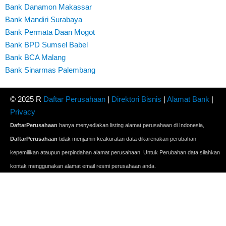
Bank Danamon Makassar
Bank Mandiri Surabaya
Bank Permata Daan Mogot
Bank BPD Sumsel Babel
Bank BCA Malang
Bank Sinarmas Palembang
© 2025 R
Daftar Perusahaan
|
Direktori Bisnis
|
Alamat Bank
|
Privacy
DaftarPerusahaan
hanya menyediakan listing alamat perusahaan di Indonesia,
DaftarPerusahaan
tidak menjamin keakuratan data dikarenakan perubahan
kepemilikan ataupun perpindahan alamat perusahaan. Untuk Perubahan data silahkan
kontak menggunakan alamat email resmi perusahaan anda.