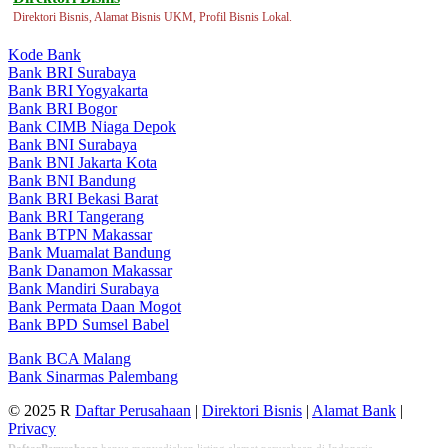
Direktori Bisnis, Alamat Bisnis UKM, Profil Bisnis Lokal.
Kode Bank
Bank BRI Surabaya
Bank BRI Yogyakarta
Bank BRI Bogor
Bank CIMB Niaga Depok
Bank BNI Surabaya
Bank BNI Jakarta Kota
Bank BNI Bandung
Bank BRI Bekasi Barat
Bank BRI Tangerang
Bank BTPN Makassar
Bank Muamalat Bandung
Bank Danamon Makassar
Bank Mandiri Surabaya
Bank Permata Daan Mogot
Bank BPD Sumsel Babel
Bank BCA Malang
Bank Sinarmas Palembang
© 2025 R
Daftar Perusahaan
|
Direktori Bisnis
|
Alamat Bank
|
Privacy
DaftarPerusahaan
hanya menyediakan listing alamat perusahaan di Indonesia,