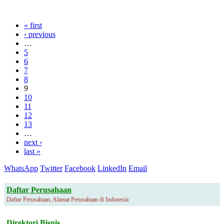
« first
‹ previous
…
5
6
7
8
9
10
11
12
13
…
next ›
last »
WhatsApp
Twitter
Facebook
LinkedIn
Email
Daftar Perusahaan
Daftar Perusahaan, Alamat Perusahaan di Indonesia
Direktori Bisnis