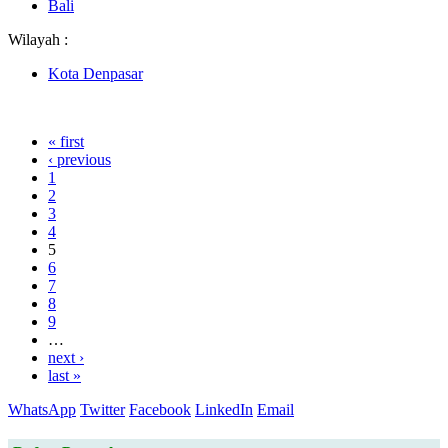
Bali
Wilayah :
Kota Denpasar
« first
‹ previous
1
2
3
4
5
6
7
8
9
…
next ›
last »
WhatsApp
Twitter
Facebook
LinkedIn
Email