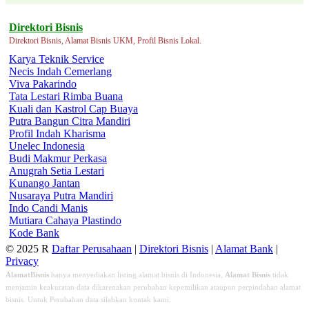
Direktori Bisnis
Direktori Bisnis, Alamat Bisnis UKM, Profil Bisnis Lokal.
Karya Teknik Service
Necis Indah Cemerlang
Viva Pakarindo
Tata Lestari Rimba Buana
Kuali dan Kastrol Cap Buaya
Putra Bangun Citra Mandiri
Profil Indah Kharisma
Unelec Indonesia
Budi Makmur Perkasa
Anugrah Setia Lestari
Kunango Jantan
Nusaraya Putra Mandiri
Indo Candi Manis
Mutiara Cahaya Plastindo
Kode Bank
© 2025 R
Daftar Perusahaan
|
Direktori Bisnis
|
Alamat Bank
|
Privacy
AlamatBisnis
hanya menyediakan listing alamat bisnis di Indonesia,
Alamat Bisnis
tidak
menjamin keakuratan data dikarenakan perubahan kepemilikan ataupun perpindahan alamat
bisnis. Untuk Perubahan data silahkan kontak kami.