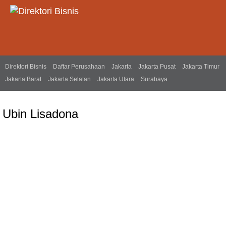
Direktori Bisnis
Daftar Perusahaan
Jakarta
Jakarta Pusat
Jakarta Timur
Jakarta Barat
Jakarta Selatan
Jakarta Utara
Surabaya
Ubin Lisadona