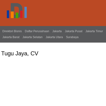
Direktori Bisnis
Daftar Perusahaan
Jakarta
Jakarta Pusat
Jakarta Timur
Jakarta Barat
Jakarta Selatan
Jakarta Utara
Surabaya
Tugu Jaya, CV