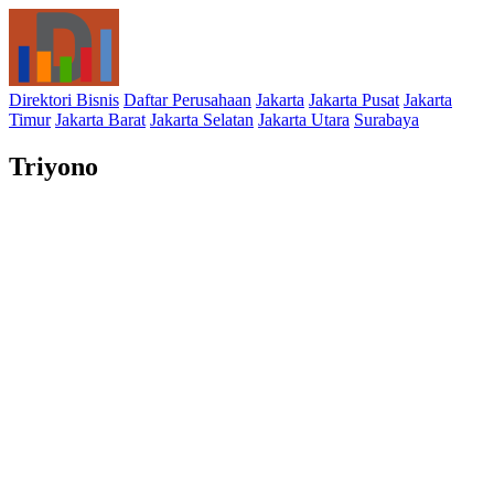
Direktori Bisnis
Daftar Perusahaan
Jakarta
Jakarta Pusat
Jakarta
Timur
Jakarta Barat
Jakarta Selatan
Jakarta Utara
Surabaya
Triyono