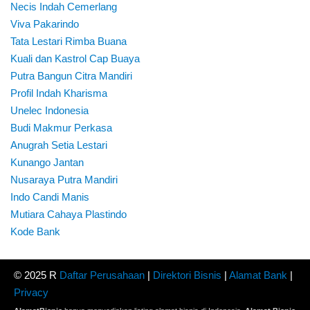
Necis Indah Cemerlang
Viva Pakarindo
Tata Lestari Rimba Buana
Kuali dan Kastrol Cap Buaya
Putra Bangun Citra Mandiri
Profil Indah Kharisma
Unelec Indonesia
Budi Makmur Perkasa
Anugrah Setia Lestari
Kunango Jantan
Nusaraya Putra Mandiri
Indo Candi Manis
Mutiara Cahaya Plastindo
Kode Bank
© 2025 R
Daftar Perusahaan
|
Direktori Bisnis
|
Alamat Bank
|
Privacy