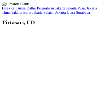
Direktori Bisnis
Daftar Perusahaan
Jakarta
Jakarta Pusat
Jakarta
Timur
Jakarta Barat
Jakarta Selatan
Jakarta Utara
Surabaya
Tirtasari, UD