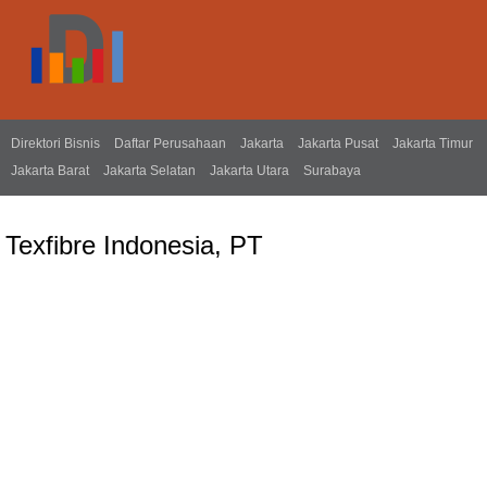
Direktori Bisnis
Daftar Perusahaan
Jakarta
Jakarta Pusat
Jakarta Timur
Jakarta Barat
Jakarta Selatan
Jakarta Utara
Surabaya
Texfibre Indonesia, PT