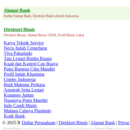
Alamat Bank
Daftar Alamat Bank, Direktori Bank seluruh Indonesia
Direktori Bisnis
Direktori Bisnis, Alamat Bisnis UKM, Profil Bisnis Lokal.
Karya Teknik Service
Necis Indah Cemerlang
Viva Pakarindo
Tata Lestari Rimba Buana
Kuali dan Kastrol Cap Buaya
Putra Bangun Citra Mandiri
Profil Indah Kharisma
Unelec Indonesia
Budi Makmur Perkasa
Anugrah Setia Lestari
Kunango Jantan
Nusaraya Putra Mandiri
Indo Candi Manis
Mutiara Cahaya Plastindo
Kode Bank
© 2025 R
Daftar Perusahaan
|
Direktori Bisnis
|
Alamat Bank
|
Priva
AlamatBisnis
hanya menyediakan listing alamat bisnis di Indonesia,
Alamat Bisnis
tidak menja