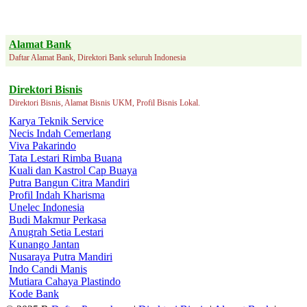
Alamat Bank
Daftar Alamat Bank, Direktori Bank seluruh Indonesia
Direktori Bisnis
Direktori Bisnis, Alamat Bisnis UKM, Profil Bisnis Lokal.
Karya Teknik Service
Necis Indah Cemerlang
Viva Pakarindo
Tata Lestari Rimba Buana
Kuali dan Kastrol Cap Buaya
Putra Bangun Citra Mandiri
Profil Indah Kharisma
Unelec Indonesia
Budi Makmur Perkasa
Anugrah Setia Lestari
Kunango Jantan
Nusaraya Putra Mandiri
Indo Candi Manis
Mutiara Cahaya Plastindo
Kode Bank