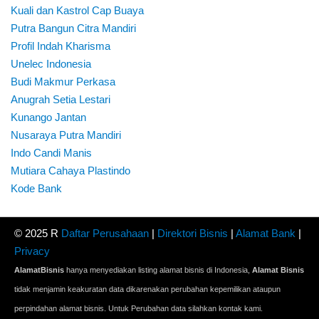
Kuali dan Kastrol Cap Buaya
Putra Bangun Citra Mandiri
Profil Indah Kharisma
Unelec Indonesia
Budi Makmur Perkasa
Anugrah Setia Lestari
Kunango Jantan
Nusaraya Putra Mandiri
Indo Candi Manis
Mutiara Cahaya Plastindo
Kode Bank
© 2025 R
Daftar Perusahaan
|
Direktori Bisnis
|
Alamat Bank
|
Privacy
AlamatBisnis
hanya menyediakan listing alamat bisnis di Indonesia,
Alamat Bisnis
tidak menjamin keakuratan data dikarenakan perubahan kepemilikan ataupun
perpindahan alamat bisnis. Untuk Perubahan data silahkan kontak kami.