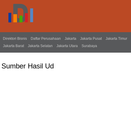
Direktori Bisnis
Daftar Perusahaan
Jakarta
Jakarta Pusat
Jakarta Timur
Jakarta Barat
Jakarta Selatan
Jakarta Utara
Surabaya
Sumber Hasil Ud