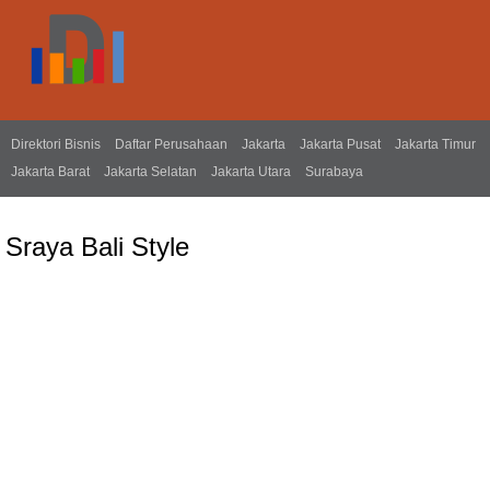
Direktori Bisnis
Daftar Perusahaan
Jakarta
Jakarta Pusat
Jakarta Timur
Jakarta Barat
Jakarta Selatan
Jakarta Utara
Surabaya
Sraya Bali Style