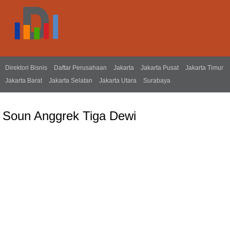
Direktori Bisnis
Daftar Perusahaan
Jakarta
Jakarta Pusat
Jakarta Timur
Jakarta Barat
Jakarta Selatan
Jakarta Utara
Surabaya
Soun Anggrek Tiga Dewi