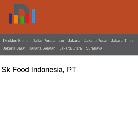
Direktori Bisnis
Daftar Perusahaan
Jakarta
Jakarta Pusat
Jakarta Timur
Jakarta Barat
Jakarta Selatan
Jakarta Utara
Surabaya
Sk Food Indonesia, PT