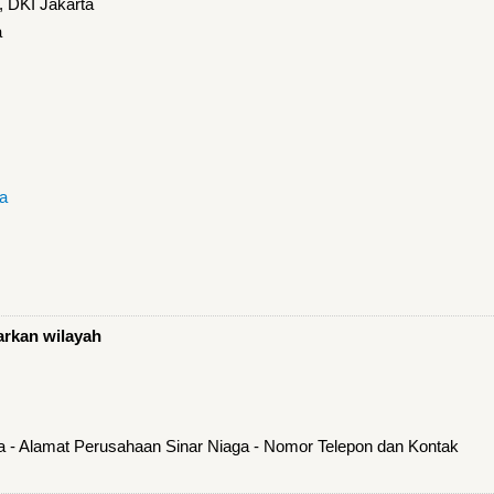
, DKI Jakarta
a
a
arkan wilayah
a - Alamat Perusahaan Sinar Niaga - Nomor Telepon dan Kontak