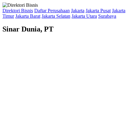
Direktori Bisnis
Daftar Perusahaan
Jakarta
Jakarta Pusat
Jakarta
Timur
Jakarta Barat
Jakarta Selatan
Jakarta Utara
Surabaya
Sinar Dunia, PT