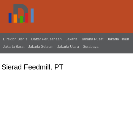
Direktori Bisnis
Daftar Perusahaan
Jakarta
Jakarta Pusat
Jakarta Timur
Jakarta Barat
Jakarta Selatan
Jakarta Utara
Surabaya
Sierad Feedmill, PT