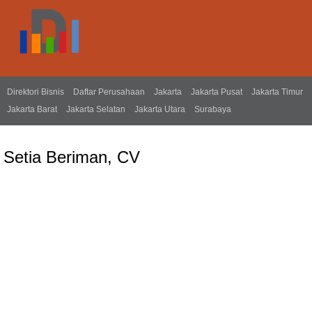
Direktori Bisnis
Daftar Perusahaan
Jakarta
Jakarta Pusat
Jakarta Timur
Jakarta Barat
Jakarta Selatan
Jakarta Utara
Surabaya
Setia Beriman, CV