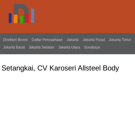
Direktori Bisnis
Daftar Perusahaan
Jakarta
Jakarta Pusat
Jakarta Timur
Jakarta Barat
Jakarta Selatan
Jakarta Utara
Surabaya
Setangkai, CV Karoseri Allsteel Body