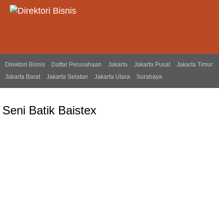
Direktori Bisnis
Daftar Perusahaan
Jakarta
Jakarta Pusat
Jakarta Timur
Jakarta Barat
Jakarta Selatan
Jakarta Utara
Surabaya
Seni Batik Baistex