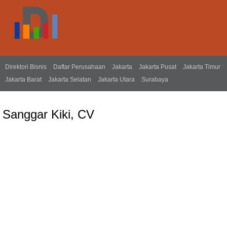
Direktori Bisnis
Daftar Perusahaan
Jakarta
Jakarta Pusat
Jakarta Timur
Jakarta Barat
Jakarta Selatan
Jakarta Utara
Surabaya
Sanggar Kiki, CV