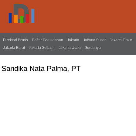
Direktori Bisnis
Daftar Perusahaan
Jakarta
Jakarta Pusat
Jakarta Timur
Jakarta Barat
Jakarta Selatan
Jakarta Utara
Surabaya
Sandika Nata Palma, PT