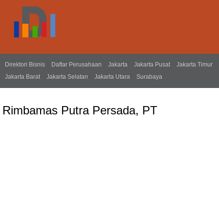
Direktori Bisnis
Daftar Perusahaan
Jakarta
Jakarta Pusat
Jakarta Timur
Jakarta Barat
Jakarta Selatan
Jakarta Utara
Surabaya
Rimbamas Putra Persada, PT