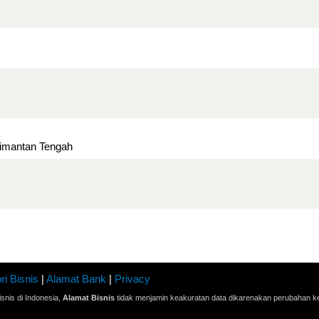
limantan Tengah
ri Bisnis
|
Alamat Bank
|
Privacy
snis di Indonesia,
Alamat Bisnis
tidak menjamin keakuratan data dikarenakan perubahan ke