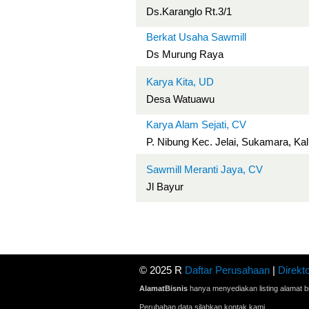
Ds.Karanglo Rt.3/1
Berkat Usaha Sawmill
Ds Murung Raya
Karya Kita, UD
Desa Watuawu
Karya Alam Sejati, CV
P. Nibung Kec. Jelai, Sukamara, Ka
Sawmill Meranti Jaya, CV
Jl Bayur
© 2025 R
Daftar Perusahaan
|
Direkto
AlamatBisnis
hanya menyediakan listing alamat bi
Perubahan data silahkan kontak kami.