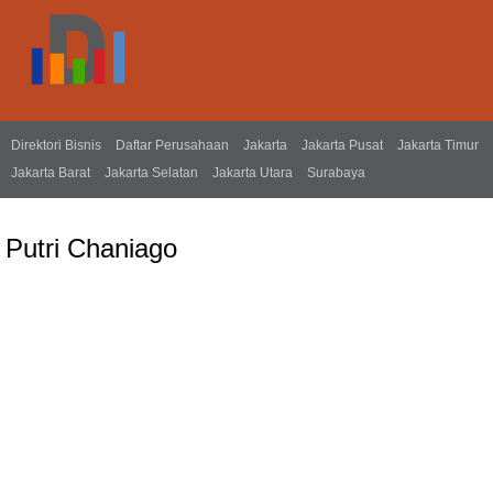
Direktori Bisnis
Daftar Perusahaan
Jakarta
Jakarta Pusat
Jakarta Timur
Jakarta Barat
Jakarta Selatan
Jakarta Utara
Surabaya
Putri Chaniago