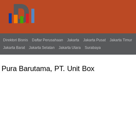
Direktori Bisnis
Daftar Perusahaan
Jakarta
Jakarta Pusat
Jakarta Timur
Jakarta Barat
Jakarta Selatan
Jakarta Utara
Surabaya
Pura Barutama, PT. Unit Box