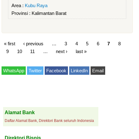
Area :
Kubu Raya
Provinsi :
Kalimantan Barat
« first
‹ previous
…
3
4
5
6
7
8
9
10
11
…
next ›
last »
WhatsApp
Twitter
Facebook
LinkedIn
Email
Alamat Bank
Daftar Alamat Bank, Direktori Bank seluruh Indonesia
Direktori Bisnis