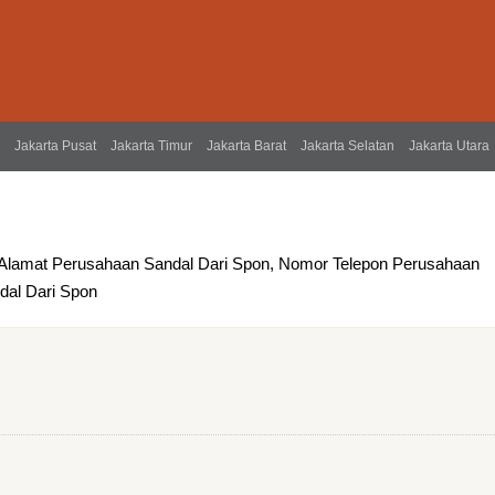
Jakarta Pusat
Jakarta Timur
Jakarta Barat
Jakarta Selatan
Jakarta Utara
 Alamat Perusahaan Sandal Dari Spon, Nomor Telepon Perusahaan
ndal Dari Spon