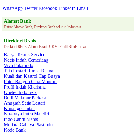
WhatsApp
Twitter
Facebook
LinkedIn
Email
Alamat Bank
Daftar Alamat Bank, Direktori Bank seluruh Indonesia
Direktori Bisnis
Direktori Bisnis, Alamat Bisnis UKM, Profil Bisnis Lokal.
Karya Teknik Service
Necis Indah Cemerlang
Viva Pakarindo
Tata Lestari Rimba Buana
Kuali dan Kastrol Cap Buaya
Putra Bangun Citra Mandiri
Profil Indah Kharisma
Unelec Indonesia
Budi Makmur Perkasa
Anugrah Setia Lestari
Kunango Jantan
Nusaraya Putra Mandiri
Indo Candi Manis
Mutiara Cahaya Plastindo
Kode Bank