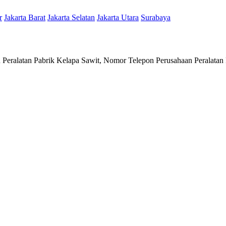
r
Jakarta Barat
Jakarta Selatan
Jakarta Utara
Surabaya
 Peralatan Pabrik Kelapa Sawit, Nomor Telepon Perusahaan Peralatan P