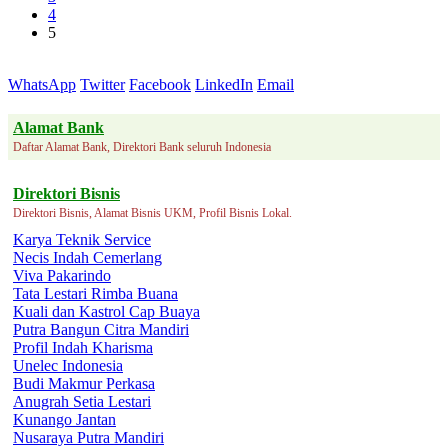
4
5
WhatsApp
Twitter
Facebook
LinkedIn
Email
Alamat Bank
Daftar Alamat Bank, Direktori Bank seluruh Indonesia
Direktori Bisnis
Direktori Bisnis, Alamat Bisnis UKM, Profil Bisnis Lokal.
Karya Teknik Service
Necis Indah Cemerlang
Viva Pakarindo
Tata Lestari Rimba Buana
Kuali dan Kastrol Cap Buaya
Putra Bangun Citra Mandiri
Profil Indah Kharisma
Unelec Indonesia
Budi Makmur Perkasa
Anugrah Setia Lestari
Kunango Jantan
Nusaraya Putra Mandiri