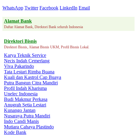
WhatsApp
Twitter
Facebook
LinkedIn
Email
Alamat Bank
Daftar Alamat Bank, Direktori Bank seluruh Indonesia
Direktori Bisnis
Direktori Bisnis, Alamat Bisnis UKM, Profil Bisnis Lokal.
Karya Teknik Service
Necis Indah Cemerlang
Viva Pakarindo
Tata Lestari Rimba Buana
Kuali dan Kastrol Cap Buaya
Putra Bangun Citra Mandiri
Profil Indah Kharisma
Unelec Indonesia
Budi Makmur Perkasa
Anugrah Setia Lestari
Kunango Jantan
Nusaraya Putra Mandiri
Indo Candi Manis
Mutiara Cahaya Plastindo
Kode Bank