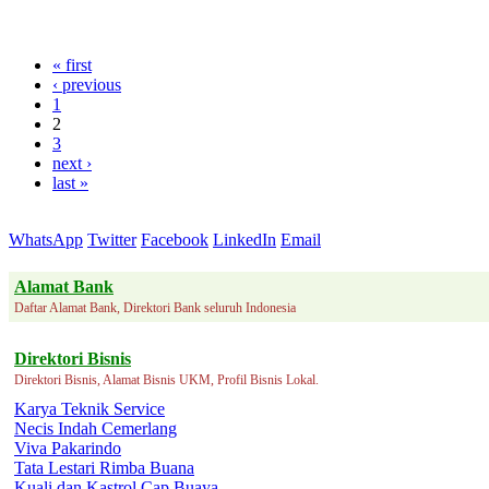
« first
‹ previous
1
2
3
next ›
last »
WhatsApp
Twitter
Facebook
LinkedIn
Email
Alamat Bank
Daftar Alamat Bank, Direktori Bank seluruh Indonesia
Direktori Bisnis
Direktori Bisnis, Alamat Bisnis UKM, Profil Bisnis Lokal.
Karya Teknik Service
Necis Indah Cemerlang
Viva Pakarindo
Tata Lestari Rimba Buana
Kuali dan Kastrol Cap Buaya