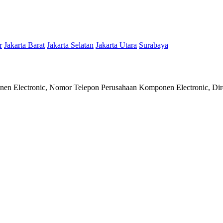
r
Jakarta Barat
Jakarta Selatan
Jakarta Utara
Surabaya
en Electronic, Nomor Telepon Perusahaan Komponen Electronic, Dire