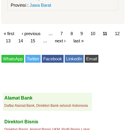
Provinsi :
Jawa Barat
« first
‹ previous
…
7
8
9
10
11
12
13
14
15
…
next ›
last »
WhatsApp
Twitter
Facebook
LinkedIn
Email
Alamat Bank
Daftar Alamat Bank, Direktori Bank seluruh Indonesia
Direktori Bisnis
Direktori Bisnis, Alamat Bisnis UKM, Profil Bisnis Lokal.