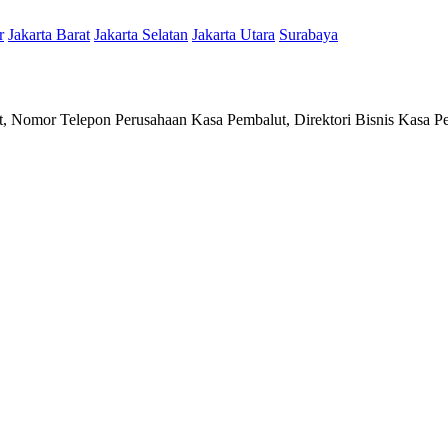
r
Jakarta Barat
Jakarta Selatan
Jakarta Utara
Surabaya
, Nomor Telepon Perusahaan Kasa Pembalut, Direktori Bisnis Kasa P