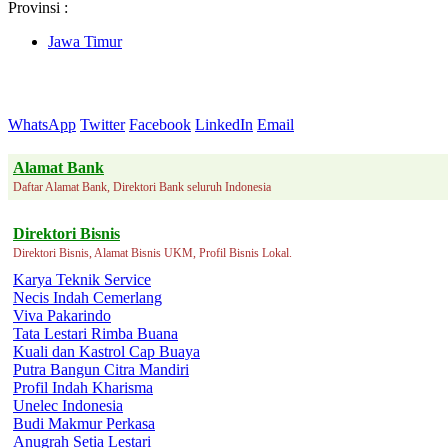
Provinsi :
Jawa Timur
WhatsApp
Twitter
Facebook
LinkedIn
Email
Alamat Bank
Daftar Alamat Bank, Direktori Bank seluruh Indonesia
Direktori Bisnis
Direktori Bisnis, Alamat Bisnis UKM, Profil Bisnis Lokal.
Karya Teknik Service
Necis Indah Cemerlang
Viva Pakarindo
Tata Lestari Rimba Buana
Kuali dan Kastrol Cap Buaya
Putra Bangun Citra Mandiri
Profil Indah Kharisma
Unelec Indonesia
Budi Makmur Perkasa
Anugrah Setia Lestari