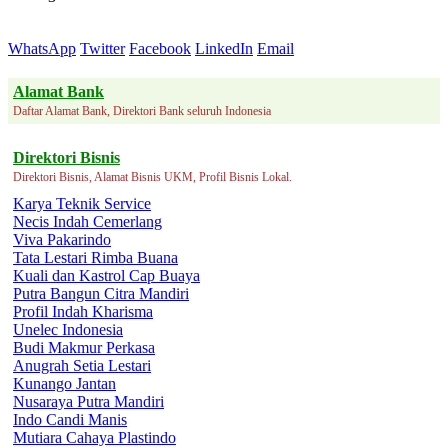
WhatsApp
Twitter
Facebook
LinkedIn
Email
Alamat Bank
Daftar Alamat Bank, Direktori Bank seluruh Indonesia
Direktori Bisnis
Direktori Bisnis, Alamat Bisnis UKM, Profil Bisnis Lokal.
Karya Teknik Service
Necis Indah Cemerlang
Viva Pakarindo
Tata Lestari Rimba Buana
Kuali dan Kastrol Cap Buaya
Putra Bangun Citra Mandiri
Profil Indah Kharisma
Unelec Indonesia
Budi Makmur Perkasa
Anugrah Setia Lestari
Kunango Jantan
Nusaraya Putra Mandiri
Indo Candi Manis
Mutiara Cahaya Plastindo