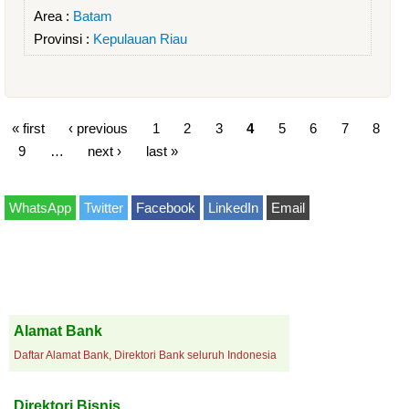
Area :
Batam
Provinsi :
Kepulauan Riau
« first
‹ previous
1
2
3
4
5
6
7
8
9
…
next ›
last »
WhatsApp
Twitter
Facebook
LinkedIn
Email
Alamat Bank
Daftar Alamat Bank, Direktori Bank seluruh Indonesia
Direktori Bisnis